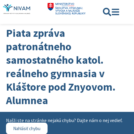
Piata zpráva
patronátneho
samostatného katol.
reálneho gymnasia v
Kláštore pod Znyovom.
Alumnea
Našli ste na stránke nejakú chybu? Dajte nám o nej vedieť.
Nahlásiť chybu