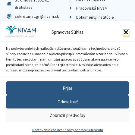
Stromová 1, 831 01
Bratislava
Pracoviská NIVaM
sekretariat.gr@nivam.sk
Dokumenty inštitúcie
IČO: 00164348
Knižnica
Spravovať Súhlas
DIČ: 2020798714
Na poskytovanie tých najlepších skúseností používame technológie, ako sú
súbory cookie na ukladanie a/alebo prístup k informáciám o zariadení. Súhlas s
týmito technológiami nám umožní spracovávať údaje, ako je správanie pri
prehliadaní alebo jedinečné ID na tejto stránke. Nesúhlas alebo odvolanie
Zásady ochrany súkromia
súhlasu môže nepriaznivo ovplyvniť určité vlastnosti a funkcie.
Vyhlásenie o prístupnosti
Prijať
Sprístupnenie informácií
Odmietnuť
Nastavenia cookies
Zobraziť predvoľby
GDPR
© 2026 Národný inštitút vzdelávania a mládeže
Nastavenia cookies
Zásady ochrany súkromia