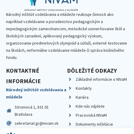
Národný inštitút vzdelávania a mládeže realizuje činnosti ako
napríklad vzdelávanie a poradenstvo pedagogickým a
nepedagogickým zamestnancom, metodické usmerňovanie škôl a
školských zariadení, aplikovaný pedagogický výskum,
organizovanie predmetových olympiád a súťaží, externé testovanie
na školách, neformálne vzdelávanie mládeže či správa knižničného
fondu.
KONTAKTNÉ
DÔLEŽITÉ ODKAZY
Základné informácie o NIVaM
INFORMÁCIE
Kontakty
Národný inštitút vzdelávania a
mládeže
Kariéra
Kde nás nájdete
Stromová 1, 831 01
Bratislava
Pracoviská NIVaM
sekretariat.gr@nivam.sk
Dokumenty inštitúcie
IČO: 00164348
Knižnica