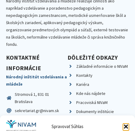
Národný inštitút vzdelávania a mládeže realizuje činnosti ako
napríklad vzdelávanie a poradenstvo pedagogickým a
nepedagogickým zamestnancom, metodické usmerňovanie škôl a
školských zariadení, aplikovaný pedagogický výskum,
organizovanie predmetových olympiád a súťaží, externé testovanie
na školách, neformálne vzdelávanie mládeže či správa knižničného
fondu.
KONTAKTNÉ
DÔLEŽITÉ ODKAZY
Základné informácie o NIVaM
INFORMÁCIE
Kontakty
Národný inštitút vzdelávania a
mládeže
Kariéra
Kde nás nájdete
Stromová 1, 831 01
Bratislava
Pracoviská NIVaM
sekretariat.gr@nivam.sk
Dokumenty inštitúcie
IČO: 00164348
Knižnica
Spravovať Súhlas
DIČ: 2020798714