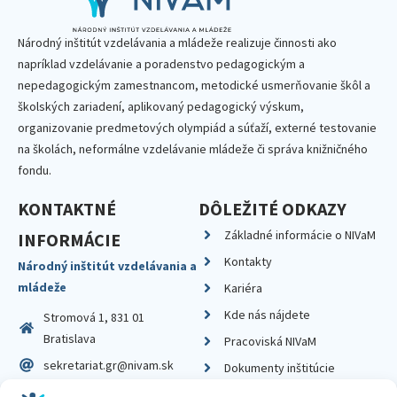
Národný inštitút vzdelávania a mládeže realizuje činnosti ako
napríklad vzdelávanie a poradenstvo pedagogickým a
nepedagogickým zamestnancom, metodické usmerňovanie škôl a
školských zariadení, aplikovaný pedagogický výskum,
organizovanie predmetových olympiád a súťaží, externé testovanie
na školách, neformálne vzdelávanie mládeže či správa knižničného
fondu.
KONTAKTNÉ
DÔLEŽITÉ ODKAZY
Základné informácie o NIVaM
INFORMÁCIE
Kontakty
Národný inštitút vzdelávania a
mládeže
Kariéra
Kde nás nájdete
Stromová 1, 831 01
Bratislava
Pracoviská NIVaM
sekretariat.gr@nivam.sk
Dokumenty inštitúcie
IČO: 00164348
Knižnica