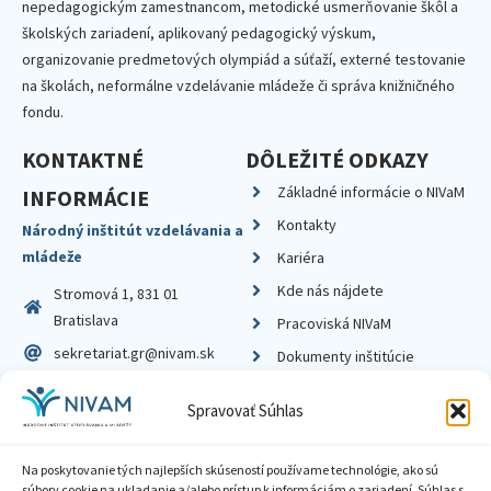
nepedagogickým zamestnancom, metodické usmerňovanie škôl a
školských zariadení, aplikovaný pedagogický výskum,
organizovanie predmetových olympiád a súťaží, externé testovanie
na školách, neformálne vzdelávanie mládeže či správa knižničného
fondu.
KONTAKTNÉ
DÔLEŽITÉ ODKAZY
Základné informácie o NIVaM
INFORMÁCIE
Kontakty
Národný inštitút vzdelávania a
mládeže
Kariéra
Kde nás nájdete
Stromová 1, 831 01
Bratislava
Pracoviská NIVaM
sekretariat.gr@nivam.sk
Dokumenty inštitúcie
IČO: 00164348
Knižnica
Spravovať Súhlas
DIČ: 2020798714
Na poskytovanie tých najlepších skúseností používame technológie, ako sú
súbory cookie na ukladanie a/alebo prístup k informáciám o zariadení. Súhlas s