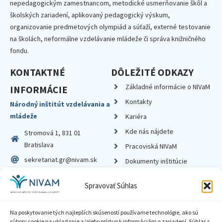
nepedagogickým zamestnancom, metodické usmerňovanie škôl a
školských zariadení, aplikovaný pedagogický výskum,
organizovanie predmetových olympiád a súťaží, externé testovanie
na školách, neformálne vzdelávanie mládeže či správa knižničného
fondu.
KONTAKTNÉ
DÔLEŽITÉ ODKAZY
Základné informácie o NIVaM
INFORMÁCIE
Kontakty
Národný inštitút vzdelávania a
mládeže
Kariéra
Kde nás nájdete
Stromová 1, 831 01
Bratislava
Pracoviská NIVaM
sekretariat.gr@nivam.sk
Dokumenty inštitúcie
IČO: 00164348
Knižnica
Spravovať Súhlas
DIČ: 2020798714
Na poskytovanie tých najlepších skúseností používame technológie, ako sú
súbory cookie na ukladanie a/alebo prístup k informáciám o zariadení. Súhlas s