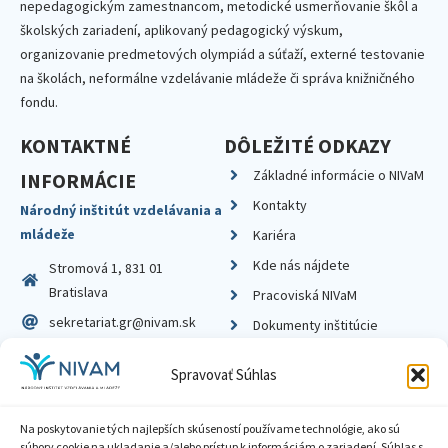
nepedagogickým zamestnancom, metodické usmerňovanie škôl a
školských zariadení, aplikovaný pedagogický výskum,
organizovanie predmetových olympiád a súťaží, externé testovanie
na školách, neformálne vzdelávanie mládeže či správa knižničného
fondu.
KONTAKTNÉ
DÔLEŽITÉ ODKAZY
Základné informácie o NIVaM
INFORMÁCIE
Kontakty
Národný inštitút vzdelávania a
mládeže
Kariéra
Kde nás nájdete
Stromová 1, 831 01
Bratislava
Pracoviská NIVaM
sekretariat.gr@nivam.sk
Dokumenty inštitúcie
IČO: 00164348
Knižnica
Spravovať Súhlas
DIČ: 2020798714
Na poskytovanie tých najlepších skúseností používame technológie, ako sú
súbory cookie na ukladanie a/alebo prístup k informáciám o zariadení. Súhlas s