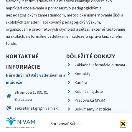
Národný inštitút vzdelávania a mládeže realizuje činnosti ako
napríklad vzdelávanie a poradenstvo pedagogickým a
nepedagogickým zamestnancom, metodické usmerňovanie škôl a
školských zariadení, aplikovaný pedagogický výskum,
organizovanie predmetových olympiád a súťaží, externé testovanie
na školách, neformálne vzdelávanie mládeže či správa knižničného
fondu.
KONTAKTNÉ
DÔLEŽITÉ ODKAZY
Základné informácie o NIVaM
INFORMÁCIE
Kontakty
Národný inštitút vzdelávania a
mládeže
Kariéra
Kde nás nájdete
Stromová 1, 831 01
Bratislava
Pracoviská NIVaM
sekretariat.gr@nivam.sk
Dokumenty inštitúcie
IČO: 00164348
Knižnica
Spravovať Súhlas
DIČ: 2020798714