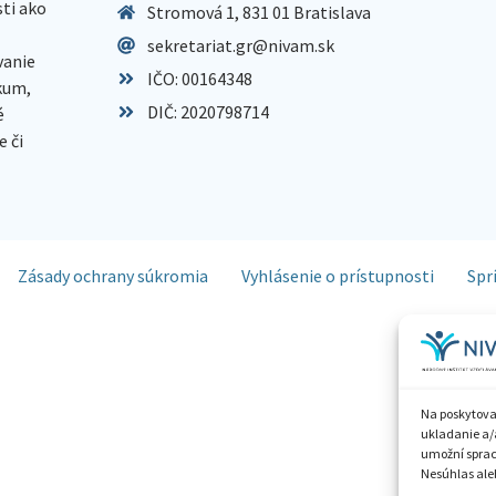
sti ako
Stromová 1, 831 01 Bratislava
sekretariat.gr@nivam.sk
anie
IČO: 00164348
skum,
DIČ: 2020798714
é
 či
Zásady ochrany súkromia
Vyhlásenie o prístupnosti
Spr
Na poskytova
ukladanie a/
umožní spraco
Nesúhlas aleb