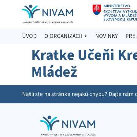
ÚVOD
O ORGANIZÁCII
NOVINKY
PRE
Kratke Učeňi Kr
Mládež
Našli ste na stránke nejakú chybu? Dajte nám o