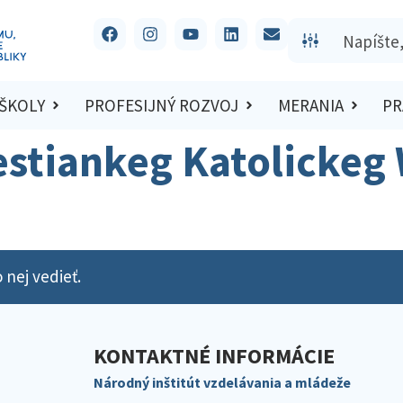
 ŠKOLY
PROFESIJNÝ ROZVOJ
MERANIA
PR
estiankeg Katolickeg 
 nej vedieť.
KONTAKTNÉ INFORMÁCIE
Národný inštitút vzdelávania a mládeže