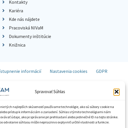
Kontakty
Kariéra
Kde nás nájdete
Pracoviská NIVaM
Dokumenty inštitúcie
Knižnica
ístupnenie informácií
Nastavenia cookies
GDPR
Spravovať Súhlas
nie tých najlepších skúseností používame technológie, ako sú súbory cookie na
alebo prístup k informáciám o zariadení. Súhlas s týmito technológiami nám
vávať údaje, ako je správanie pri prehliadaní alebo jedinečné ID na tejto stránke.
o odvolanie súhlasu môže nepriaznivo ovplyvniť určité vlastnosti a funkcie.