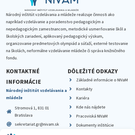
Národný inštitút vzdelávania a mládeže realizuje činnosti ako
napríklad vzdelávanie a poradenstvo pedagogickým a
nepedagogickým zamestnancom, metodické usmerňovanie škôl a
školských zariadení, aplikovaný pedagogický výskum,
organizovanie predmetových olympiád a súťaží, externé testovanie
na školách, neformálne vzdelávanie mládeže či správa knižničného
fondu.
KONTAKTNÉ
DÔLEŽITÉ ODKAZY
Základné informácie o NIVaM
INFORMÁCIE
Kontakty
Národný inštitút vzdelávania a
mládeže
Kariéra
Kde nás nájdete
Stromová 1, 831 01
Bratislava
Pracoviská NIVaM
sekretariat.gr@nivam.sk
Dokumenty inštitúcie
IČO: 00164348
Knižnica