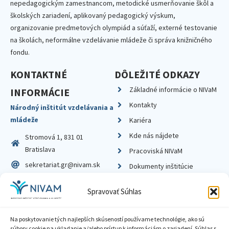
nepedagogickým zamestnancom, metodické usmerňovanie škôl a
školských zariadení, aplikovaný pedagogický výskum,
organizovanie predmetových olympiád a súťaží, externé testovanie
na školách, neformálne vzdelávanie mládeže či správa knižničného
fondu.
KONTAKTNÉ
DÔLEŽITÉ ODKAZY
Základné informácie o NIVaM
INFORMÁCIE
Kontakty
Národný inštitút vzdelávania a
mládeže
Kariéra
Kde nás nájdete
Stromová 1, 831 01
Bratislava
Pracoviská NIVaM
sekretariat.gr@nivam.sk
Dokumenty inštitúcie
IČO: 00164348
Knižnica
Spravovať Súhlas
DIČ: 2020798714
Na poskytovanie tých najlepších skúseností používame technológie, ako sú
súbory cookie na ukladanie a/alebo prístup k informáciám o zariadení. Súhlas s