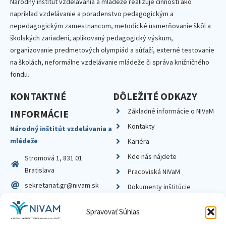
Národný inštitút vzdelávania a mládeže realizuje činnosti ako
napríklad vzdelávanie a poradenstvo pedagogickým a
nepedagogickým zamestnancom, metodické usmerňovanie škôl a
školských zariadení, aplikovaný pedagogický výskum,
organizovanie predmetových olympiád a súťaží, externé testovanie
na školách, neformálne vzdelávanie mládeže či správa knižničného
fondu.
KONTAKTNÉ
DÔLEŽITÉ ODKAZY
Základné informácie o NIVaM
INFORMÁCIE
Kontakty
Národný inštitút vzdelávania a
mládeže
Kariéra
Kde nás nájdete
Stromová 1, 831 01
Bratislava
Pracoviská NIVaM
sekretariat.gr@nivam.sk
Dokumenty inštitúcie
IČO: 00164348
Knižnica
Spravovať Súhlas
DIČ: 2020798714