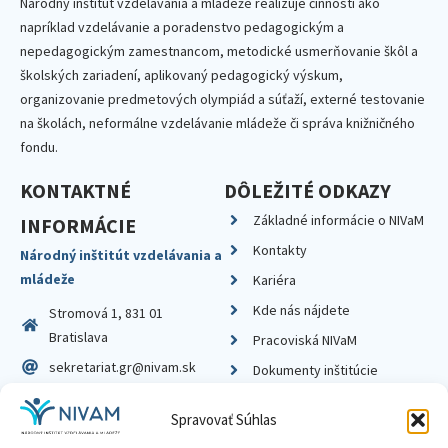
Národný inštitút vzdelávania a mládeže realizuje činnosti ako
napríklad vzdelávanie a poradenstvo pedagogickým a
nepedagogickým zamestnancom, metodické usmerňovanie škôl a
školských zariadení, aplikovaný pedagogický výskum,
organizovanie predmetových olympiád a súťaží, externé testovanie
na školách, neformálne vzdelávanie mládeže či správa knižničného
fondu.
KONTAKTNÉ
DÔLEŽITÉ ODKAZY
Základné informácie o NIVaM
INFORMÁCIE
Kontakty
Národný inštitút vzdelávania a
mládeže
Kariéra
Kde nás nájdete
Stromová 1, 831 01
Bratislava
Pracoviská NIVaM
sekretariat.gr@nivam.sk
Dokumenty inštitúcie
IČO: 00164348
Knižnica
Spravovať Súhlas
DIČ: 2020798714