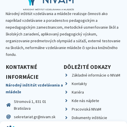
Národný inštitút vzdelávania a mládeže realizuje činnosti ako
napríklad vzdelávanie a poradenstvo pedagogickým a
nepedagogickým zamestnancom, metodické usmerňovanie škôl a
školských zariadení, aplikovaný pedagogický výskum,
organizovanie predmetových olympiád a súťaží, externé testovanie
na školách, neformálne vzdelávanie mládeže či správa knižničného
fondu.
KONTAKTNÉ
DÔLEŽITÉ ODKAZY
Základné informácie o NIVaM
INFORMÁCIE
Kontakty
Národný inštitút vzdelávania a
mládeže
Kariéra
Kde nás nájdete
Stromová 1, 831 01
Bratislava
Pracoviská NIVaM
sekretariat.gr@nivam.sk
Dokumenty inštitúcie
IČO: 00164348
Knižnica