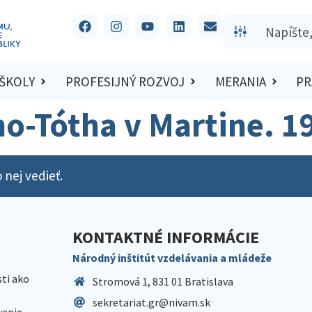
 ŠKOLY
PROFESIJNÝ ROZVOJ
MERANIA
PR
ho-Tótha v Martine. 1
 nej vedieť.
KONTAKTNÉ INFORMÁCIE
Národný inštitút vzdelávania a mládeže
sti ako
Stromová 1, 831 01 Bratislava
sekretariat.gr@nivam.sk
anie