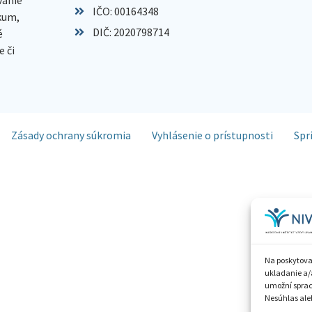
IČO: 00164348
skum,
DIČ: 2020798714
é
 či
Zásady ochrany súkromia
Vyhlásenie o prístupnosti
Spr
Na poskytova
ukladanie a/
umožní spraco
Nesúhlas aleb