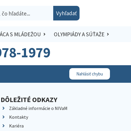
Vyhľadať
ÁCA S MLÁDEŽOU
OLYMPIÁDY A SÚŤAŽE
978-1979
Nahlásiť chybu
DÔLEŽITÉ ODKAZY
Základné informácie o NIVaM
Kontakty
Kariéra