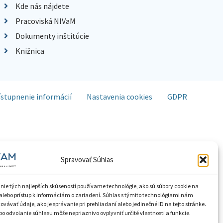
Kde nás nájdete
Pracoviská NIVaM
Dokumenty inštitúcie
Knižnica
ístupnenie informácií
Nastavenia cookies
GDPR
Spravovať Súhlas
nie tých najlepších skúseností používame technológie, ako sú súbory cookie na
alebo prístup k informáciám o zariadení. Súhlas s týmito technológiami nám
vávať údaje, ako je správanie pri prehliadaní alebo jedinečné ID na tejto stránke.
o odvolanie súhlasu môže nepriaznivo ovplyvniť určité vlastnosti a funkcie.