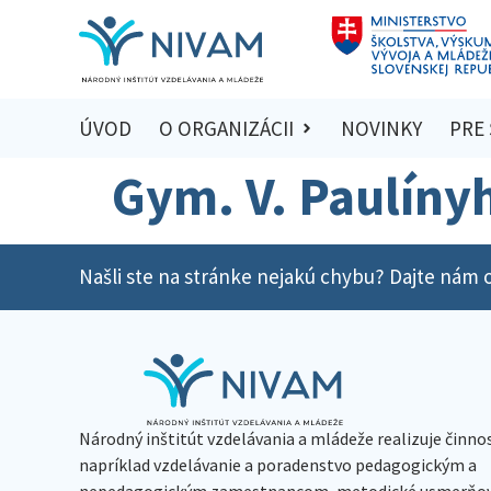
ÚVOD
O ORGANIZÁCII
NOVINKY
PRE
Gym. V. Paulíny
Našli ste na stránke nejakú chybu? Dajte nám o
Národný inštitút vzdelávania a mládeže realizuje činno
napríklad vzdelávanie a poradenstvo pedagogickým a
nepedagogickým zamestnancom, metodické usmerňov