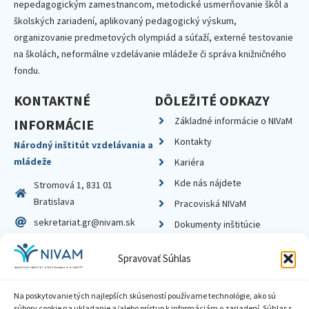
nepedagogickým zamestnancom, metodické usmerňovanie škôl a
školských zariadení, aplikovaný pedagogický výskum,
organizovanie predmetových olympiád a súťaží, externé testovanie
na školách, neformálne vzdelávanie mládeže či správa knižničného
fondu.
KONTAKTNÉ
DÔLEŽITÉ ODKAZY
Základné informácie o NIVaM
INFORMÁCIE
Kontakty
Národný inštitút vzdelávania a
mládeže
Kariéra
Kde nás nájdete
Stromová 1, 831 01
Bratislava
Pracoviská NIVaM
sekretariat.gr@nivam.sk
Dokumenty inštitúcie
IČO: 00164348
Knižnica
Spravovať Súhlas
DIČ: 2020798714
Na poskytovanie tých najlepších skúseností používame technológie, ako sú
súbory cookie na ukladanie a/alebo prístup k informáciám o zariadení. Súhlas s