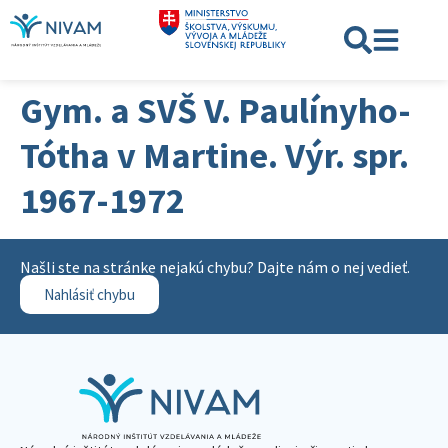
Gym. a SVŠ V. Paulínyho-
Tótha v Martine. Výr. spr.
1967-1972
Našli ste na stránke nejakú chybu? Dajte nám o nej vedieť.
Nahlásiť chybu