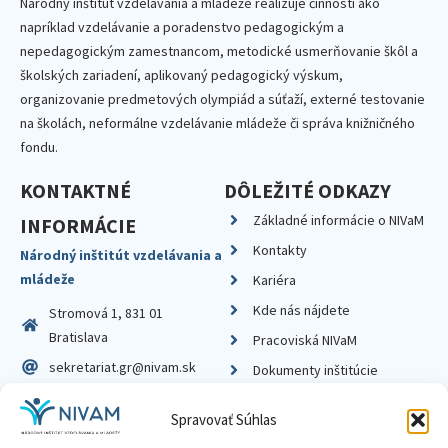
Národný inštitút vzdelávania a mládeže realizuje činnosti ako
napríklad vzdelávanie a poradenstvo pedagogickým a
nepedagogickým zamestnancom, metodické usmerňovanie škôl a
školských zariadení, aplikovaný pedagogický výskum,
organizovanie predmetových olympiád a súťaží, externé testovanie
na školách, neformálne vzdelávanie mládeže či správa knižničného
fondu.
KONTAKTNÉ
DÔLEŽITÉ ODKAZY
Základné informácie o NIVaM
INFORMÁCIE
Kontakty
Národný inštitút vzdelávania a
mládeže
Kariéra
Kde nás nájdete
Stromová 1, 831 01
Bratislava
Pracoviská NIVaM
sekretariat.gr@nivam.sk
Dokumenty inštitúcie
IČO: 00164348
Knižnica
Spravovať Súhlas
DIČ: 2020798714