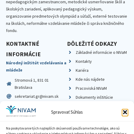
nepedagogickým zamestnancom, metodické usmerňovanie škôl a
školských zariadení, aplikovaný pedagogický výskum,
organizovanie predmetových olympiád a súťaží, externé testovanie
na školách, neformálne vzdelávanie mládeže či správa knižničného
fondu.
KONTAKTNÉ
DÔLEŽITÉ ODKAZY
Základné informácie o NIVaM
INFORMÁCIE
Kontakty
Národný inštitút vzdelávania a
mládeže
Kariéra
Kde nás nájdete
Stromová 1, 831 01
Bratislava
Pracoviská NIVaM
sekretariat.gr@nivam.sk
Dokumenty inštitúcie
IČO: 00164348
Knižnica
Spravovať Súhlas
DIČ: 2020798714
Na poskytovanie tých najlepších skúseností používame technológie, ako sú
súbory cookie na ukladanie a/alebo prístup k informáciám o zariadení. Súhlas s