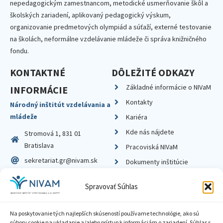
nepedagogickým zamestnancom, metodické usmerňovanie škôl a
školských zariadení, aplikovaný pedagogický výskum,
organizovanie predmetových olympiád a súťaží, externé testovanie
na školách, neformálne vzdelávanie mládeže či správa knižničného
fondu.
KONTAKTNÉ
DÔLEŽITÉ ODKAZY
Základné informácie o NIVaM
INFORMÁCIE
Kontakty
Národný inštitút vzdelávania a
mládeže
Kariéra
Kde nás nájdete
Stromová 1, 831 01
Bratislava
Pracoviská NIVaM
sekretariat.gr@nivam.sk
Dokumenty inštitúcie
IČO: 00164348
Knižnica
Spravovať Súhlas
DIČ: 2020798714
Na poskytovanie tých najlepších skúseností používame technológie, ako sú
súbory cookie na ukladanie a/alebo prístup k informáciám o zariadení. Súhlas s