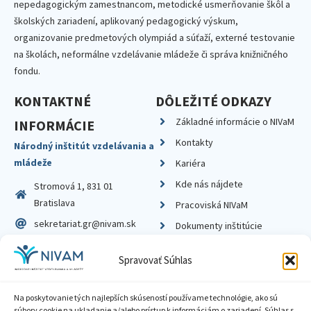
nepedagogickým zamestnancom, metodické usmerňovanie škôl a
školských zariadení, aplikovaný pedagogický výskum,
organizovanie predmetových olympiád a súťaží, externé testovanie
na školách, neformálne vzdelávanie mládeže či správa knižničného
fondu.
KONTAKTNÉ
DÔLEŽITÉ ODKAZY
Základné informácie o NIVaM
INFORMÁCIE
Kontakty
Národný inštitút vzdelávania a
mládeže
Kariéra
Kde nás nájdete
Stromová 1, 831 01
Bratislava
Pracoviská NIVaM
sekretariat.gr@nivam.sk
Dokumenty inštitúcie
IČO: 00164348
Knižnica
Spravovať Súhlas
DIČ: 2020798714
Na poskytovanie tých najlepších skúseností používame technológie, ako sú
súbory cookie na ukladanie a/alebo prístup k informáciám o zariadení. Súhlas s