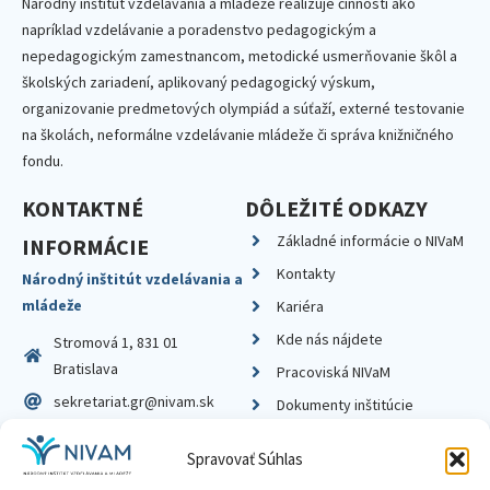
Národný inštitút vzdelávania a mládeže realizuje činnosti ako
napríklad vzdelávanie a poradenstvo pedagogickým a
nepedagogickým zamestnancom, metodické usmerňovanie škôl a
školských zariadení, aplikovaný pedagogický výskum,
organizovanie predmetových olympiád a súťaží, externé testovanie
na školách, neformálne vzdelávanie mládeže či správa knižničného
fondu.
KONTAKTNÉ
DÔLEŽITÉ ODKAZY
Základné informácie o NIVaM
INFORMÁCIE
Kontakty
Národný inštitút vzdelávania a
mládeže
Kariéra
Kde nás nájdete
Stromová 1, 831 01
Bratislava
Pracoviská NIVaM
sekretariat.gr@nivam.sk
Dokumenty inštitúcie
IČO: 00164348
Knižnica
Spravovať Súhlas
DIČ: 2020798714