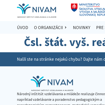
ÚVOD
O ORGANIZÁCII
NOVINKY
PRE
Čsl. štát. vyš. r
Našli ste na stránke nejakú chybu? Dajte nám o
Národný inštitút vzdelávania a mládeže realizuje činno
napríklad vzdelávanie a poradenstvo pedagogickým a
nepedagogickým zamestnancom, metodické usmerňov