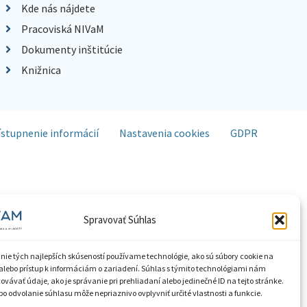
Kde nás nájdete
Pracoviská NIVaM
Dokumenty inštitúcie
Knižnica
ístupnenie informácií
Nastavenia cookies
GDPR
Spravovať Súhlas
nie tých najlepších skúseností používame technológie, ako sú súbory cookie na
alebo prístup k informáciám o zariadení. Súhlas s týmito technológiami nám
vávať údaje, ako je správanie pri prehliadaní alebo jedinečné ID na tejto stránke.
o odvolanie súhlasu môže nepriaznivo ovplyvniť určité vlastnosti a funkcie.