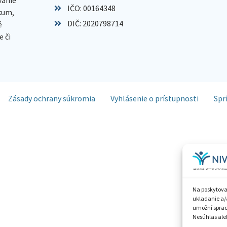
IČO: 00164348
skum,
DIČ: 2020798714
é
 či
Zásady ochrany súkromia
Vyhlásenie o prístupnosti
Spr
Na poskytova
ukladanie a/
umožní spraco
Nesúhlas aleb