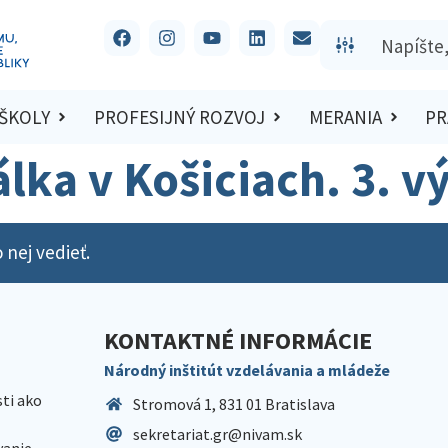
 ŠKOLY
PROFESIJNÝ ROZVOJ
MERANIA
PR
eálka v Košiciach. 3. v
 nej vedieť.
KONTAKTNÉ INFORMÁCIE
Národný inštitút vzdelávania a mládeže
sti ako
Stromová 1, 831 01 Bratislava
sekretariat.gr@nivam.sk
anie