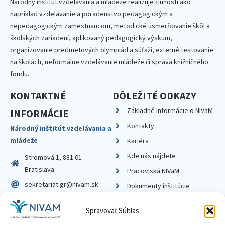
Národný inštitút vzdelávania a mládeže realizuje činnosti ako
napríklad vzdelávanie a poradenstvo pedagogickým a
nepedagogickým zamestnancom, metodické usmerňovanie škôl a
školských zariadení, aplikovaný pedagogický výskum,
organizovanie predmetových olympiád a súťaží, externé testovanie
na školách, neformálne vzdelávanie mládeže či správa knižničného
fondu.
KONTAKTNÉ
DÔLEŽITÉ ODKAZY
Základné informácie o NIVaM
INFORMÁCIE
Kontakty
Národný inštitút vzdelávania a
mládeže
Kariéra
Kde nás nájdete
Stromová 1, 831 01
Bratislava
Pracoviská NIVaM
sekretariat.gr@nivam.sk
Dokumenty inštitúcie
IČO: 00164348
Knižnica
Spravovať Súhlas
DIČ: 2020798714