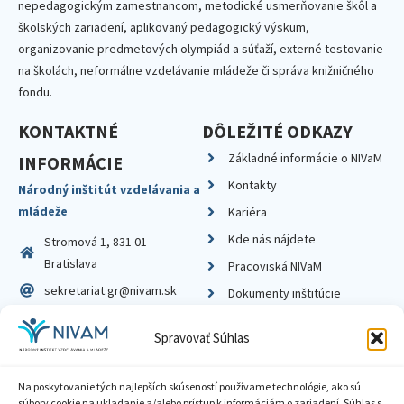
nepedagogickým zamestnancom, metodické usmerňovanie škôl a
školských zariadení, aplikovaný pedagogický výskum,
organizovanie predmetových olympiád a súťaží, externé testovanie
na školách, neformálne vzdelávanie mládeže či správa knižničného
fondu.
KONTAKTNÉ
DÔLEŽITÉ ODKAZY
Základné informácie o NIVaM
INFORMÁCIE
Kontakty
Národný inštitút vzdelávania a
mládeže
Kariéra
Kde nás nájdete
Stromová 1, 831 01
Bratislava
Pracoviská NIVaM
sekretariat.gr@nivam.sk
Dokumenty inštitúcie
IČO: 00164348
Knižnica
Spravovať Súhlas
DIČ: 2020798714
Na poskytovanie tých najlepších skúseností používame technológie, ako sú
súbory cookie na ukladanie a/alebo prístup k informáciám o zariadení. Súhlas s