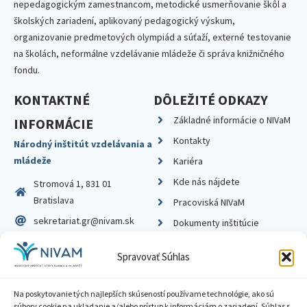
nepedagogickým zamestnancom, metodické usmerňovanie škôl a
školských zariadení, aplikovaný pedagogický výskum,
organizovanie predmetových olympiád a súťaží, externé testovanie
na školách, neformálne vzdelávanie mládeže či správa knižničného
fondu.
KONTAKTNÉ
DÔLEŽITÉ ODKAZY
Základné informácie o NIVaM
INFORMÁCIE
Kontakty
Národný inštitút vzdelávania a
mládeže
Kariéra
Kde nás nájdete
Stromová 1, 831 01
Bratislava
Pracoviská NIVaM
sekretariat.gr@nivam.sk
Dokumenty inštitúcie
IČO: 00164348
Knižnica
Spravovať Súhlas
DIČ: 2020798714
Na poskytovanie tých najlepších skúseností používame technológie, ako sú
súbory cookie na ukladanie a/alebo prístup k informáciám o zariadení. Súhlas s