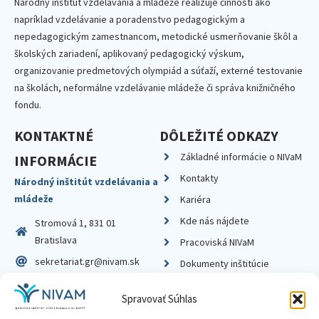
Národný inštitút vzdelávania a mládeže realizuje činnosti ako
napríklad vzdelávanie a poradenstvo pedagogickým a
nepedagogickým zamestnancom, metodické usmerňovanie škôl a
školských zariadení, aplikovaný pedagogický výskum,
organizovanie predmetových olympiád a súťaží, externé testovanie
na školách, neformálne vzdelávanie mládeže či správa knižničného
fondu.
KONTAKTNÉ
DÔLEŽITÉ ODKAZY
Základné informácie o NIVaM
INFORMÁCIE
Kontakty
Národný inštitút vzdelávania a
mládeže
Kariéra
Kde nás nájdete
Stromová 1, 831 01
Bratislava
Pracoviská NIVaM
sekretariat.gr@nivam.sk
Dokumenty inštitúcie
IČO: 00164348
Knižnica
Spravovať Súhlas
DIČ: 2020798714