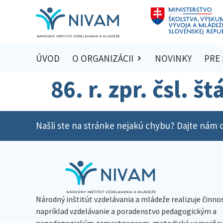
ÚVOD
O ORGANIZÁCII
NOVINKY
PRE
86. r. zpr. čsl. 
Našli ste na stránke nejakú chybu? Dajte nám o
Národný inštitút vzdelávania a mládeže realizuje činno
napríklad vzdelávanie a poradenstvo pedagogickým a
nepedagogickým zamestnancom, metodické usmerňov