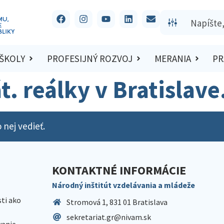
 ŠKOLY
PROFESIJNÝ ROZVOJ
MERANIA
PR
štát. reálky v Bratisla
 nej vedieť.
KONTAKTNÉ INFORMÁCIE
Národný inštitút vzdelávania a mládeže
sti ako
Stromová 1, 831 01 Bratislava
sekretariat.gr@nivam.sk
anie