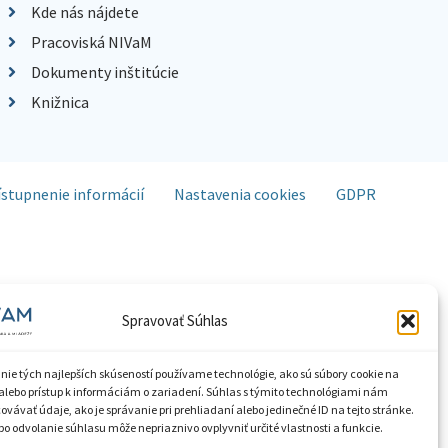
Kde nás nájdete
Pracoviská NIVaM
Dokumenty inštitúcie
Knižnica
ístupnenie informácií
Nastavenia cookies
GDPR
Spravovať Súhlas
nie tých najlepších skúseností používame technológie, ako sú súbory cookie na
alebo prístup k informáciám o zariadení. Súhlas s týmito technológiami nám
vávať údaje, ako je správanie pri prehliadaní alebo jedinečné ID na tejto stránke.
o odvolanie súhlasu môže nepriaznivo ovplyvniť určité vlastnosti a funkcie.