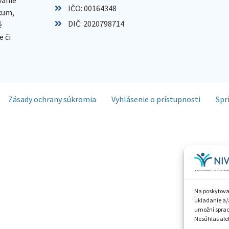
IČO: 00164348
skum,
DIČ: 2020798714
é
 či
Zásady ochrany súkromia
Vyhlásenie o prístupnosti
Spr
Na poskytova
ukladanie a/
umožní spraco
Nesúhlas aleb