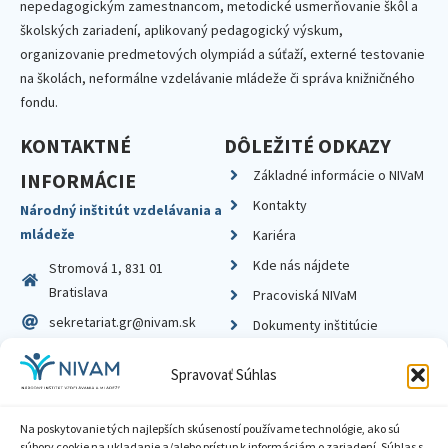
nepedagogickým zamestnancom, metodické usmerňovanie škôl a
školských zariadení, aplikovaný pedagogický výskum,
organizovanie predmetových olympiád a súťaží, externé testovanie
na školách, neformálne vzdelávanie mládeže či správa knižničného
fondu.
KONTAKTNÉ
DÔLEŽITÉ ODKAZY
Základné informácie o NIVaM
INFORMÁCIE
Kontakty
Národný inštitút vzdelávania a
mládeže
Kariéra
Kde nás nájdete
Stromová 1, 831 01
Bratislava
Pracoviská NIVaM
sekretariat.gr@nivam.sk
Dokumenty inštitúcie
IČO: 00164348
Knižnica
Spravovať Súhlas
DIČ: 2020798714
Na poskytovanie tých najlepších skúseností používame technológie, ako sú
súbory cookie na ukladanie a/alebo prístup k informáciám o zariadení. Súhlas s