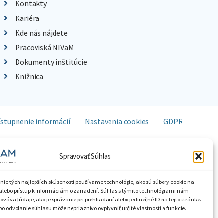
Kontakty
Kariéra
Kde nás nájdete
Pracoviská NIVaM
Dokumenty inštitúcie
Knižnica
ístupnenie informácií
Nastavenia cookies
GDPR
Spravovať Súhlas
nie tých najlepších skúseností používame technológie, ako sú súbory cookie na
alebo prístup k informáciám o zariadení. Súhlas s týmito technológiami nám
vávať údaje, ako je správanie pri prehliadaní alebo jedinečné ID na tejto stránke.
o odvolanie súhlasu môže nepriaznivo ovplyvniť určité vlastnosti a funkcie.