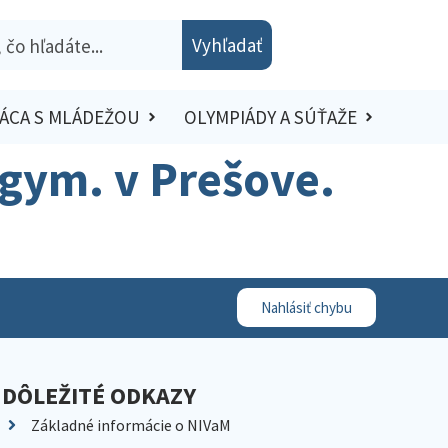
Vyhľadať
ÁCA S MLÁDEŽOU
OLYMPIÁDY A SÚŤAŽE
. gym. v Prešove.
Nahlásiť chybu
DÔLEŽITÉ ODKAZY
Základné informácie o NIVaM