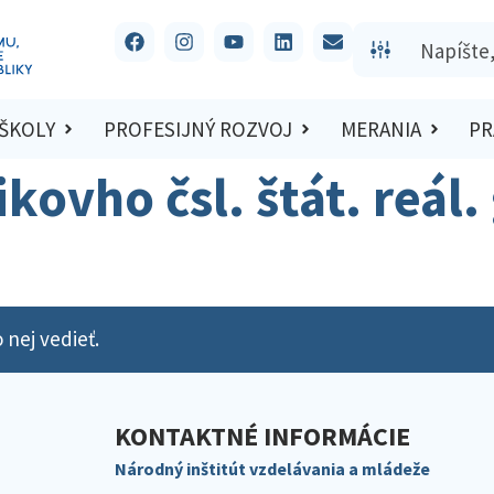
 ŠKOLY
PROFESIJNÝ ROZVOJ
MERANIA
PR
rikovho čsl. štát. reál
 nej vedieť.
KONTAKTNÉ INFORMÁCIE
Národný inštitút vzdelávania a mládeže