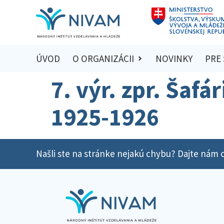
ÚVOD
O ORGANIZÁCII
NOVINKY
PRE
7. výr. zpr. Šafá
1925-1926
Našli ste na stránke nejakú chybu? Dajte nám o