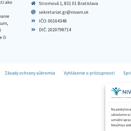
sti ako
Stromová 1, 831 01 Bratislava
sekretariat.gr@nivam.sk
anie
IČO: 00164348
skum,
DIČ: 2020798714
é
 či
Zásady ochrany súkromia
Vyhlásenie o prístupnosti
Spr
Na poskytova
ukladanie a/
umožní spraco
Nesúhlas aleb