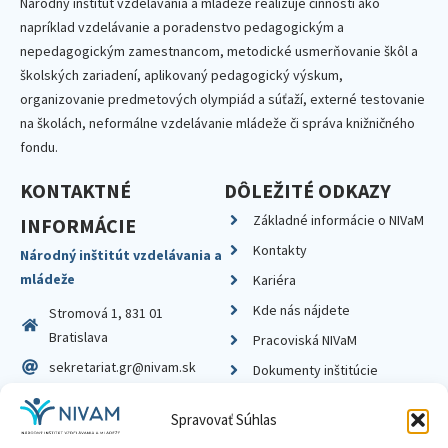
Národný inštitút vzdelávania a mládeže realizuje činnosti ako
napríklad vzdelávanie a poradenstvo pedagogickým a
nepedagogickým zamestnancom, metodické usmerňovanie škôl a
školských zariadení, aplikovaný pedagogický výskum,
organizovanie predmetových olympiád a súťaží, externé testovanie
na školách, neformálne vzdelávanie mládeže či správa knižničného
fondu.
KONTAKTNÉ
DÔLEŽITÉ ODKAZY
Základné informácie o NIVaM
INFORMÁCIE
Kontakty
Národný inštitút vzdelávania a
mládeže
Kariéra
Kde nás nájdete
Stromová 1, 831 01
Bratislava
Pracoviská NIVaM
sekretariat.gr@nivam.sk
Dokumenty inštitúcie
IČO: 00164348
Knižnica
Spravovať Súhlas
DIČ: 2020798714