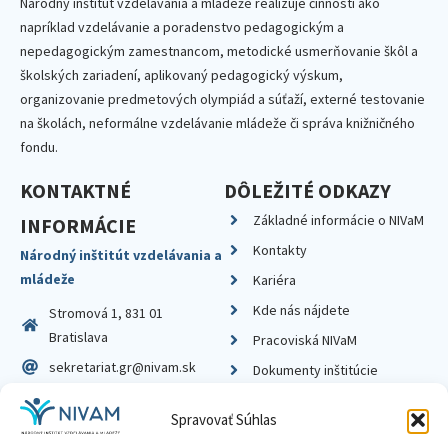
Národný inštitút vzdelávania a mládeže realizuje činnosti ako
napríklad vzdelávanie a poradenstvo pedagogickým a
nepedagogickým zamestnancom, metodické usmerňovanie škôl a
školských zariadení, aplikovaný pedagogický výskum,
organizovanie predmetových olympiád a súťaží, externé testovanie
na školách, neformálne vzdelávanie mládeže či správa knižničného
fondu.
KONTAKTNÉ
DÔLEŽITÉ ODKAZY
Základné informácie o NIVaM
INFORMÁCIE
Kontakty
Národný inštitút vzdelávania a
mládeže
Kariéra
Kde nás nájdete
Stromová 1, 831 01
Bratislava
Pracoviská NIVaM
sekretariat.gr@nivam.sk
Dokumenty inštitúcie
IČO: 00164348
Knižnica
Spravovať Súhlas
DIČ: 2020798714