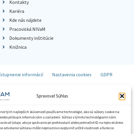
Kontakty
Kariéra
Kde nás nájdete
Pracoviská NIVaM
Dokumenty inštitúcie
Knižnica
ístupnenie informácií
Nastavenia cookies
GDPR
Spravovať Súhlas
nie tých najlepších skúseností používame technológie, ako sú súbory cookie na
alebo prístup k informáciám o zariadení. Súhlas s týmito technológiami nám
vávať údaje, ako je správanie pri prehliadaní alebo jedinečné ID na tejto stránke.
o odvolanie súhlasu môže nepriaznivo ovplyvniť určité vlastnosti a funkcie.