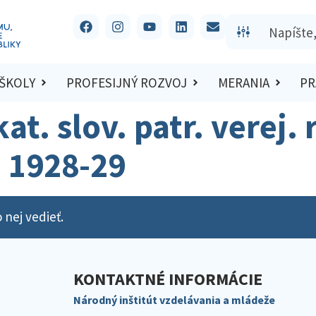
 ŠKOLY
PROFESIJNÝ ROZVOJ
MERANIA
PR
kat. slov. patr. verej.
. 1928-29
 nej vedieť.
KONTAKTNÉ INFORMÁCIE
Národný inštitút vzdelávania a mládeže