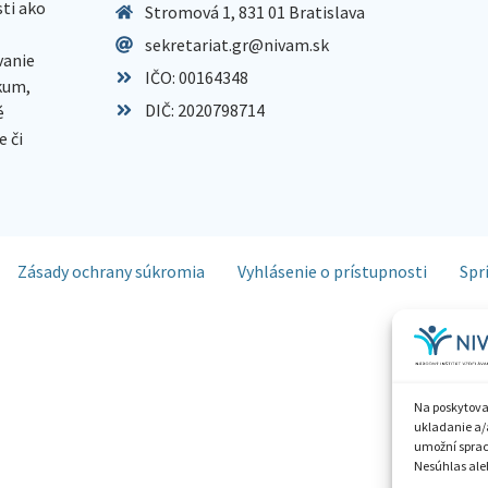
sti ako
Stromová 1, 831 01 Bratislava
sekretariat.gr@nivam.sk
anie
IČO: 00164348
skum,
DIČ: 2020798714
é
 či
Zásady ochrany súkromia
Vyhlásenie o prístupnosti
Spr
Na poskytova
ukladanie a/
umožní spraco
Nesúhlas aleb