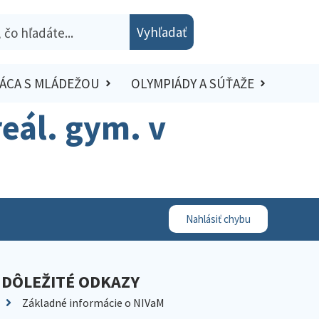
Vyhľadať
ÁCA S MLÁDEŽOU
OLYMPIÁDY A SÚŤAŽE
 reál. gym. v
Nahlásiť chybu
DÔLEŽITÉ ODKAZY
Základné informácie o NIVaM