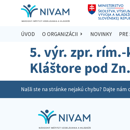
ÚVOD
O ORGANIZÁCII
NOVINKY
PRE
5. výr. zpr. rím.-
Kláštore pod Zn
Našli ste na stránke nejakú chybu? Dajte nám o