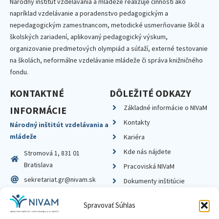
Národný inštitút vzdelávania a mládeže realizuje činnosti ako
napríklad vzdelávanie a poradenstvo pedagogickým a
nepedagogickým zamestnancom, metodické usmerňovanie škôl a
školských zariadení, aplikovaný pedagogický výskum,
organizovanie predmetových olympiád a súťaží, externé testovanie
na školách, neformálne vzdelávanie mládeže či správa knižničného
fondu.
KONTAKTNÉ
DÔLEŽITÉ ODKAZY
Základné informácie o NIVaM
INFORMÁCIE
Kontakty
Národný inštitút vzdelávania a
mládeže
Kariéra
Kde nás nájdete
Stromová 1, 831 01
Bratislava
Pracoviská NIVaM
sekretariat.gr@nivam.sk
Dokumenty inštitúcie
IČO: 00164348
Knižnica
Spravovať Súhlas
DIČ: 2020798714