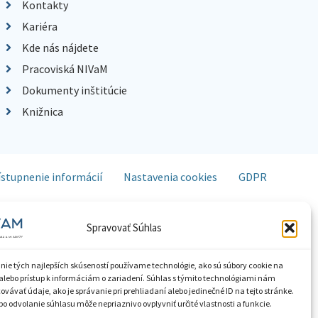
Kontakty
Kariéra
Kde nás nájdete
Pracoviská NIVaM
Dokumenty inštitúcie
Knižnica
ístupnenie informácií
Nastavenia cookies
GDPR
Spravovať Súhlas
nie tých najlepších skúseností používame technológie, ako sú súbory cookie na
alebo prístup k informáciám o zariadení. Súhlas s týmito technológiami nám
vávať údaje, ako je správanie pri prehliadaní alebo jedinečné ID na tejto stránke.
o odvolanie súhlasu môže nepriaznivo ovplyvniť určité vlastnosti a funkcie.