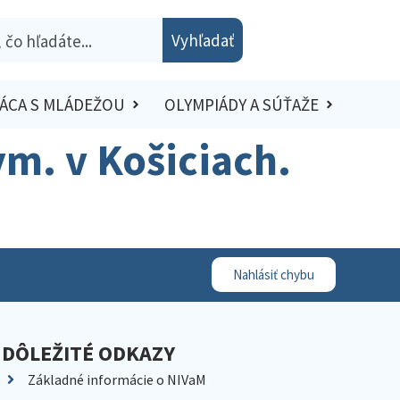
Vyhľadať
ÁCA S MLÁDEŽOU
OLYMPIÁDY A SÚŤAŽE
 gym. v Košiciach.
Nahlásiť chybu
DÔLEŽITÉ ODKAZY
Základné informácie o NIVaM