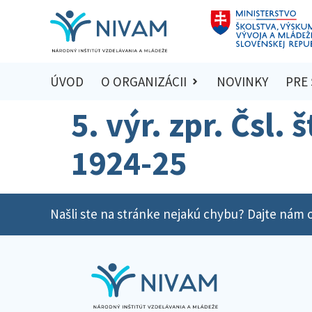
ÚVOD
O ORGANIZÁCII
NOVINKY
PRE
5. výr. zpr. Čsl. 
1924-25
Našli ste na stránke nejakú chybu? Dajte nám o