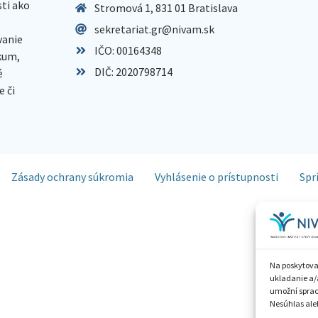
sti ako
Stromová 1, 831 01 Bratislava
sekretariat.gr@nivam.sk
anie
IČO: 00164348
skum,
DIČ: 2020798714
é
 či
Zásady ochrany súkromia
Vyhlásenie o prístupnosti
Spr
Na poskytova
ukladanie a/
umožní spraco
Nesúhlas aleb