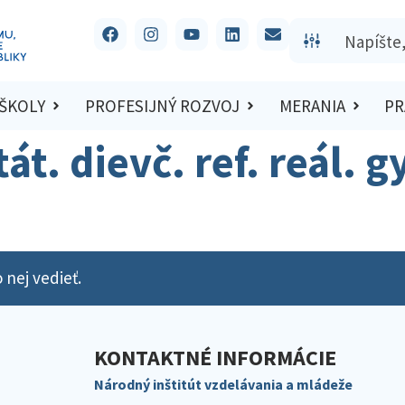
 ŠKOLY
PROFESIJNÝ ROZVOJ
MERANIA
PR
štát. dievč. ref. reál.
 nej vedieť.
KONTAKTNÉ INFORMÁCIE
Národný inštitút vzdelávania a mládeže