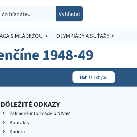
Vyhľadať
ÁCA S MLÁDEŽOU
OLYMPIÁDY A SÚŤAŽE
renčíne 1948-49
Nahlásiť chybu
DÔLEŽITÉ ODKAZY
Základné informácie o NIVaM
Kontakty
Kariéra