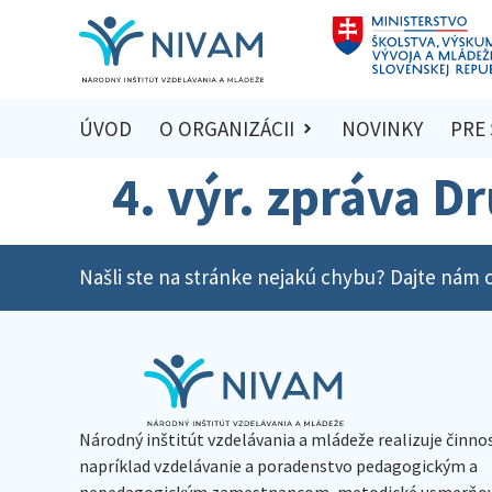
ÚVOD
O ORGANIZÁCII
NOVINKY
PRE
4. výr. zpráva D
Našli ste na stránke nejakú chybu? Dajte nám o
Národný inštitút vzdelávania a mládeže realizuje činno
napríklad vzdelávanie a poradenstvo pedagogickým a
nepedagogickým zamestnancom, metodické usmerňov