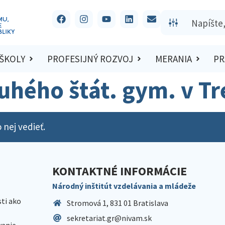
 ŠKOLY
PROFESIJNÝ ROZVOJ
MERANIA
PR
ruhého štát. gym. v T
 nej vedieť.
KONTAKTNÉ INFORMÁCIE
Národný inštitút vzdelávania a mládeže
sti ako
Stromová 1, 831 01 Bratislava
sekretariat.gr@nivam.sk
anie