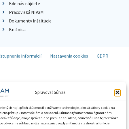
Kde nás nájdete
Pracoviská NIVaM
Dokumenty inštitúcie
Knižnica
ístupnenie informácií
Nastavenia cookies
GDPR
Spravovať Súhlas
nie tých najlepších skúseností používame technológie, ako sú súbory cookie na
alebo prístup k informáciám o zariadení. Súhlas s týmito technológiami nám
vávať údaje, ako je správanie pri prehliadaní alebo jedinečné ID na tejto stránke.
o odvolanie súhlasu môže nepriaznivo ovplyvniť určité vlastnosti a funkcie.