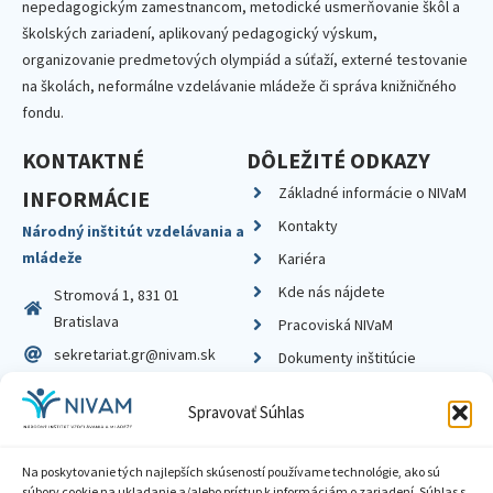
nepedagogickým zamestnancom, metodické usmerňovanie škôl a
školských zariadení, aplikovaný pedagogický výskum,
organizovanie predmetových olympiád a súťaží, externé testovanie
na školách, neformálne vzdelávanie mládeže či správa knižničného
fondu.
KONTAKTNÉ
DÔLEŽITÉ ODKAZY
Základné informácie o NIVaM
INFORMÁCIE
Kontakty
Národný inštitút vzdelávania a
mládeže
Kariéra
Kde nás nájdete
Stromová 1, 831 01
Bratislava
Pracoviská NIVaM
sekretariat.gr@nivam.sk
Dokumenty inštitúcie
IČO: 00164348
Knižnica
Spravovať Súhlas
DIČ: 2020798714
Na poskytovanie tých najlepších skúseností používame technológie, ako sú
súbory cookie na ukladanie a/alebo prístup k informáciám o zariadení. Súhlas s