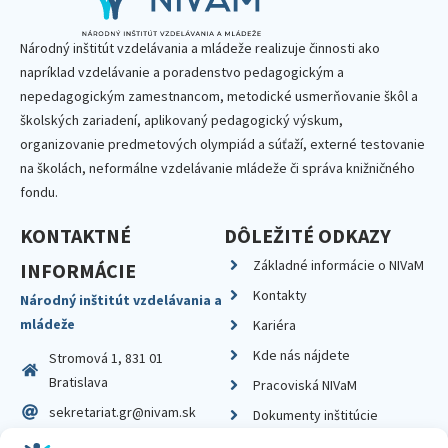
Národný inštitút vzdelávania a mládeže realizuje činnosti ako
napríklad vzdelávanie a poradenstvo pedagogickým a
nepedagogickým zamestnancom, metodické usmerňovanie škôl a
školských zariadení, aplikovaný pedagogický výskum,
organizovanie predmetových olympiád a súťaží, externé testovanie
na školách, neformálne vzdelávanie mládeže či správa knižničného
fondu.
KONTAKTNÉ
DÔLEŽITÉ ODKAZY
Základné informácie o NIVaM
INFORMÁCIE
Kontakty
Národný inštitút vzdelávania a
mládeže
Kariéra
Kde nás nájdete
Stromová 1, 831 01
Bratislava
Pracoviská NIVaM
sekretariat.gr@nivam.sk
Dokumenty inštitúcie
IČO: 00164348
Knižnica