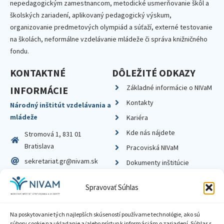
nepedagogickým zamestnancom, metodické usmerňovanie škôl a
školských zariadení, aplikovaný pedagogický výskum,
organizovanie predmetových olympiád a súťaží, externé testovanie
na školách, neformálne vzdelávanie mládeže či správa knižničného
fondu.
KONTAKTNÉ
DÔLEŽITÉ ODKAZY
Základné informácie o NIVaM
INFORMÁCIE
Kontakty
Národný inštitút vzdelávania a
mládeže
Kariéra
Kde nás nájdete
Stromová 1, 831 01
Bratislava
Pracoviská NIVaM
sekretariat.gr@nivam.sk
Dokumenty inštitúcie
IČO: 00164348
Knižnica
Spravovať Súhlas
DIČ: 2020798714
Na poskytovanie tých najlepších skúseností používame technológie, ako sú
súbory cookie na ukladanie a/alebo prístup k informáciám o zariadení. Súhlas s