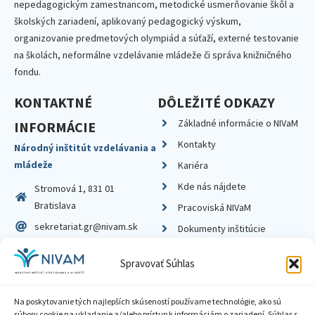
nepedagogickým zamestnancom, metodické usmerňovanie škôl a
školských zariadení, aplikovaný pedagogický výskum,
organizovanie predmetových olympiád a súťaží, externé testovanie
na školách, neformálne vzdelávanie mládeže či správa knižničného
fondu.
KONTAKTNÉ
DÔLEŽITÉ ODKAZY
Základné informácie o NIVaM
INFORMÁCIE
Kontakty
Národný inštitút vzdelávania a
mládeže
Kariéra
Kde nás nájdete
Stromová 1, 831 01
Bratislava
Pracoviská NIVaM
sekretariat.gr@nivam.sk
Dokumenty inštitúcie
IČO: 00164348
Knižnica
Spravovať Súhlas
DIČ: 2020798714
Na poskytovanie tých najlepších skúseností používame technológie, ako sú
súbory cookie na ukladanie a/alebo prístup k informáciám o zariadení. Súhlas s