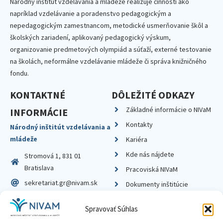
Národný inštitút vzdelávania a mládeže realizuje činnosti ako
napríklad vzdelávanie a poradenstvo pedagogickým a
nepedagogickým zamestnancom, metodické usmerňovanie škôl a
školských zariadení, aplikovaný pedagogický výskum,
organizovanie predmetových olympiád a súťaží, externé testovanie
na školách, neformálne vzdelávanie mládeže či správa knižničného
fondu.
KONTAKTNÉ
DÔLEŽITÉ ODKAZY
Základné informácie o NIVaM
INFORMÁCIE
Kontakty
Národný inštitút vzdelávania a
mládeže
Kariéra
Kde nás nájdete
Stromová 1, 831 01
Bratislava
Pracoviská NIVaM
sekretariat.gr@nivam.sk
Dokumenty inštitúcie
IČO: 00164348
Knižnica
Spravovať Súhlas
DIČ: 2020798714