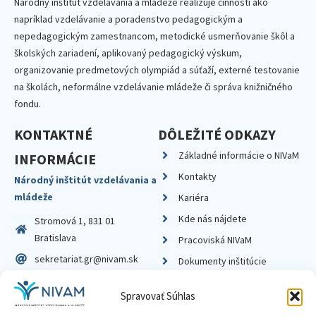
Národný inštitút vzdelávania a mládeže realizuje činnosti ako
napríklad vzdelávanie a poradenstvo pedagogickým a
nepedagogickým zamestnancom, metodické usmerňovanie škôl a
školských zariadení, aplikovaný pedagogický výskum,
organizovanie predmetových olympiád a súťaží, externé testovanie
na školách, neformálne vzdelávanie mládeže či správa knižničného
fondu.
KONTAKTNÉ
DÔLEŽITÉ ODKAZY
Základné informácie o NIVaM
INFORMÁCIE
Kontakty
Národný inštitút vzdelávania a
mládeže
Kariéra
Kde nás nájdete
Stromová 1, 831 01
Bratislava
Pracoviská NIVaM
sekretariat.gr@nivam.sk
Dokumenty inštitúcie
IČO: 00164348
Knižnica
Spravovať Súhlas
DIČ: 2020798714