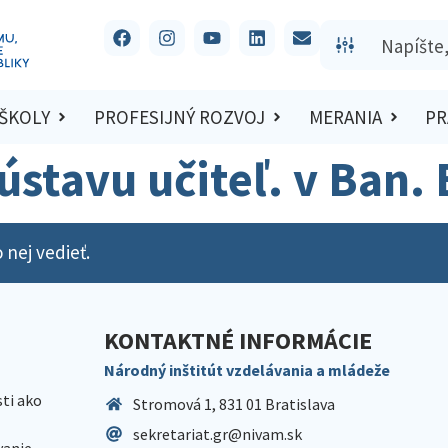
 ŠKOLY
PROFESIJNÝ ROZVOJ
MERANIA
PR
. ústavu učiteľ. v Ban.
 nej vedieť.
KONTAKTNÉ INFORMÁCIE
Národný inštitút vzdelávania a mládeže
sti ako
Stromová 1, 831 01 Bratislava
sekretariat.gr@nivam.sk
anie