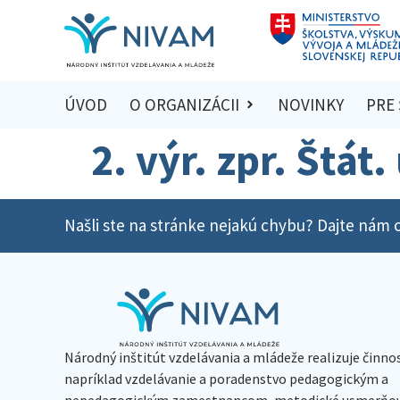
ÚVOD
O ORGANIZÁCII
NOVINKY
PRE
2. výr. zpr. Štát
Našli ste na stránke nejakú chybu? Dajte nám o
Národný inštitút vzdelávania a mládeže realizuje činno
napríklad vzdelávanie a poradenstvo pedagogickým a
nepedagogickým zamestnancom, metodické usmerňov