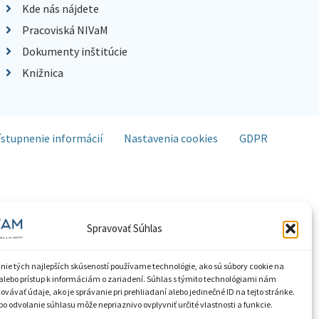
Kde nás nájdete
Pracoviská NIVaM
Dokumenty inštitúcie
Knižnica
ístupnenie informácií
Nastavenia cookies
GDPR
Spravovať Súhlas
nie tých najlepších skúseností používame technológie, ako sú súbory cookie na
alebo prístup k informáciám o zariadení. Súhlas s týmito technológiami nám
vávať údaje, ako je správanie pri prehliadaní alebo jedinečné ID na tejto stránke.
o odvolanie súhlasu môže nepriaznivo ovplyvniť určité vlastnosti a funkcie.