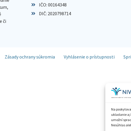
IČO: 00164348
skum,
DIČ: 2020798714
é
 či
Zásady ochrany súkromia
Vyhlásenie o prístupnosti
Spr
Na poskytova
ukladanie a/
umožní spraco
Nesúhlas aleb