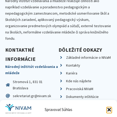
Národný inštitút vzdelávania a mládeže realizuje činnosti ako
napríklad vzdelávanie a poradenstvo pedagogickým a
nepedagogickým zamestnancom, metodické usmerňovanie škôl a
školských zariadení, aplikovaný pedagogický výskum,
organizovanie predmetových olympiád a súťaží, externé testovanie
na školách, neformálne vzdelávanie mládeže či správa knižničného
fondu.
KONTAKTNÉ
DÔLEŽITÉ ODKAZY
Základné informácie o NIVaM
INFORMÁCIE
Kontakty
Národný inštitút vzdelávania a
mládeže
Kariéra
Kde nás nájdete
Stromová 1, 831 01
Bratislava
Pracoviská NIVaM
sekretariat.gr@nivam.sk
Dokumenty inštitúcie
IČO: 00164348
Knižnica
Spravovať Súhlas
DIČ: 2020798714