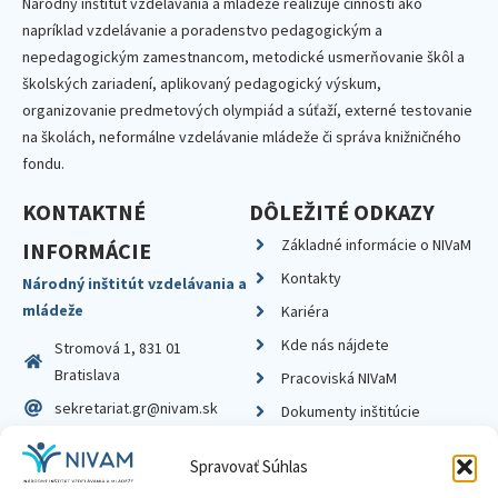
Národný inštitút vzdelávania a mládeže realizuje činnosti ako
napríklad vzdelávanie a poradenstvo pedagogickým a
nepedagogickým zamestnancom, metodické usmerňovanie škôl a
školských zariadení, aplikovaný pedagogický výskum,
organizovanie predmetových olympiád a súťaží, externé testovanie
na školách, neformálne vzdelávanie mládeže či správa knižničného
fondu.
KONTAKTNÉ
DÔLEŽITÉ ODKAZY
Základné informácie o NIVaM
INFORMÁCIE
Kontakty
Národný inštitút vzdelávania a
mládeže
Kariéra
Kde nás nájdete
Stromová 1, 831 01
Bratislava
Pracoviská NIVaM
sekretariat.gr@nivam.sk
Dokumenty inštitúcie
IČO: 00164348
Knižnica
Spravovať Súhlas
DIČ: 2020798714