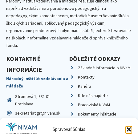
Národný inštitút vzdelávania a mládeže realizuje činnosti ako
napríklad vzdelávanie a poradenstvo pedagogickým a
nepedagogickým zamestnancom, metodické usmerňovanie škôl a
školských zariadení, aplikovaný pedagogický výskum,
organizovanie predmetových olympiád a súťaží, externé testovanie
na školách, neformálne vzdelávanie mládeže či správa knižničného
fondu.
KONTAKTNÉ
DÔLEŽITÉ ODKAZY
Základné informácie o NIVaM
INFORMÁCIE
Kontakty
Národný inštitút vzdelávania a
mládeže
Kariéra
Kde nás nájdete
Stromová 1, 831 01
Bratislava
Pracoviská NIVaM
sekretariat.gr@nivam.sk
Dokumenty inštitúcie
IČO: 00164348
Knižnica
Spravovať Súhlas
DIČ: 2020798714