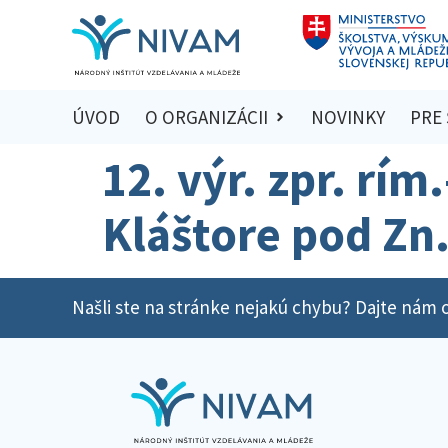
ÚVOD
O ORGANIZÁCII
NOVINKY
PRE
12. výr. zpr. rím.
Kláštore pod Zn
Našli ste na stránke nejakú chybu? Dajte nám o