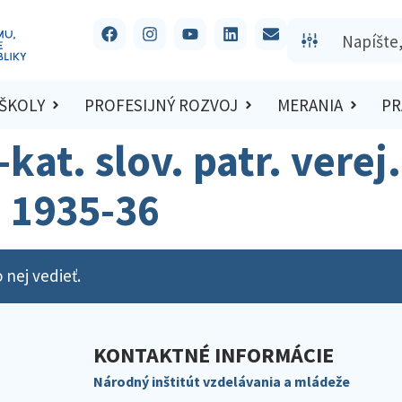
 ŠKOLY
PROFESIJNÝ ROZVOJ
MERANIA
PR
-kat. slov. patr. verej
. 1935-36
 nej vedieť.
KONTAKTNÉ INFORMÁCIE
Národný inštitút vzdelávania a mládeže