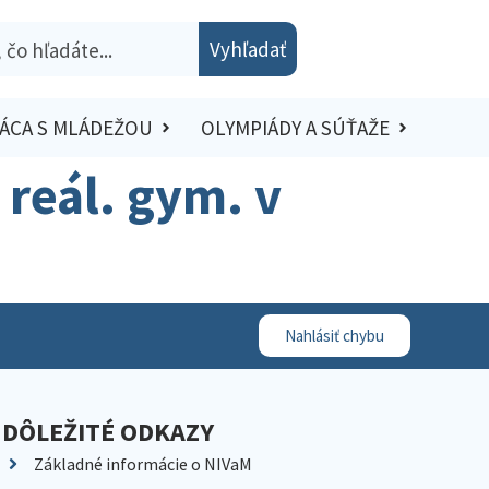
Vyhľadať
ÁCA S MLÁDEŽOU
OLYMPIÁDY A SÚŤAŽE
. reál. gym. v
Nahlásiť chybu
DÔLEŽITÉ ODKAZY
Základné informácie o NIVaM