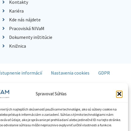
Kontakty
Kariéra
Kde nás nájdete
Pracoviská NIVaM
Dokumenty inštitúcie
Knižnica
ístupnenie informácií
Nastavenia cookies
GDPR
Spravovať Súhlas
nie tých najlepších skúseností používame technológie, ako sú súbory cookie na
alebo prístup k informáciám o zariadení. Súhlas s týmito technológiami nám
vávať údaje, ako je správanie pri prehliadaní alebo jedinečné ID na tejto stránke.
o odvolanie súhlasu môže nepriaznivo ovplyvniť určité vlastnosti a funkcie.