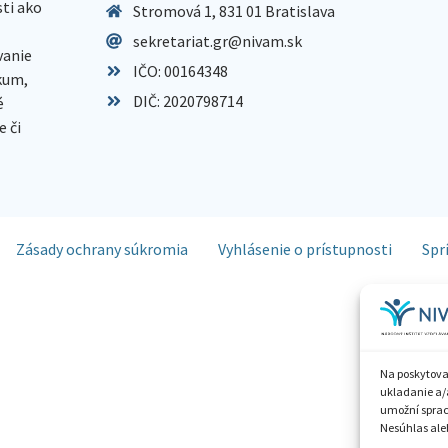
sti ako
Stromová 1, 831 01 Bratislava
sekretariat.gr@nivam.sk
anie
IČO: 00164348
skum,
DIČ: 2020798714
é
 či
Zásady ochrany súkromia
Vyhlásenie o prístupnosti
Spr
Na poskytova
ukladanie a/
umožní spraco
Nesúhlas aleb