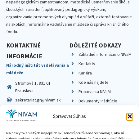
nepedagogickým zamestnancom, metodické usmerňovanie škôl a
školských zariadení, aplikovaný pedagogický výskum,
organizovanie predmetových olympiád a súťaží, externé testovanie
na školách, neformálne vzdelávanie mládeže či správa knižničného
fondu.
KONTAKTNÉ
DÔLEŽITÉ ODKAZY
Základné informácie o NIVaM
INFORMÁCIE
Kontakty
Národný inštitút vzdelávania a
mládeže
Kariéra
Kde nás nájdete
Stromová 1, 831 01
Bratislava
Pracoviská NIVaM
sekretariat.gr@nivam.sk
Dokumenty inštitúcie
IČO: 00164348
Knižnica
Spravovať Súhlas
DIČ: 2020798714
Na poskytovanie tých najlepších skúseností používame technológie, ako sú
súbory cookie na ukladanie a/alebo prístup k informáciám o zariadení. Súhlas s