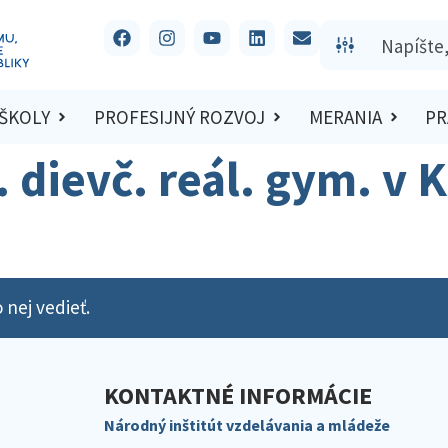
 ŠKOLY
PROFESIJNÝ ROZVOJ
MERANIA
PR
t. dievč. reál. gym. v 
 nej vedieť.
KONTAKTNÉ INFORMÁCIE
Národný inštitút vzdelávania a mládeže