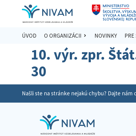
ÚVOD
O ORGANIZÁCII
NOVINKY
PRE
10. výr. zpr. Štá
30
Našli ste na stránke nejakú chybu? Dajte nám o