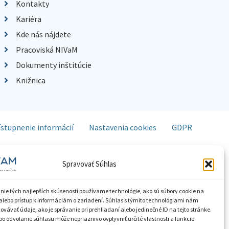
Kontakty
Kariéra
Kde nás nájdete
Pracoviská NIVaM
Dokumenty inštitúcie
Knižnica
ístupnenie informácií
Nastavenia cookies
GDPR
Spravovať Súhlas
nie tých najlepších skúseností používame technológie, ako sú súbory cookie na
alebo prístup k informáciám o zariadení. Súhlas s týmito technológiami nám
vávať údaje, ako je správanie pri prehliadaní alebo jedinečné ID na tejto stránke.
o odvolanie súhlasu môže nepriaznivo ovplyvniť určité vlastnosti a funkcie.