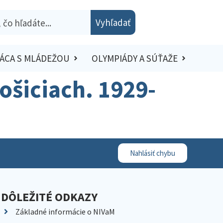
Vyhľadať
ÁCA S MLÁDEŽOU
OLYMPIÁDY A SÚŤAŽE
Košiciach. 1929-
Nahlásiť chybu
DÔLEŽITÉ ODKAZY
Základné informácie o NIVaM