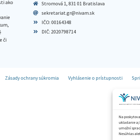
sti ako
Stromová 1, 831 01 Bratislava
sekretariat.gr@nivam.sk
anie
IČO: 00164348
skum,
DIČ: 2020798714
é
 či
Zásady ochrany súkromia
Vyhlásenie o prístupnosti
Spr
Na poskytova
ukladanie a/
umožní spraco
Nesúhlas aleb