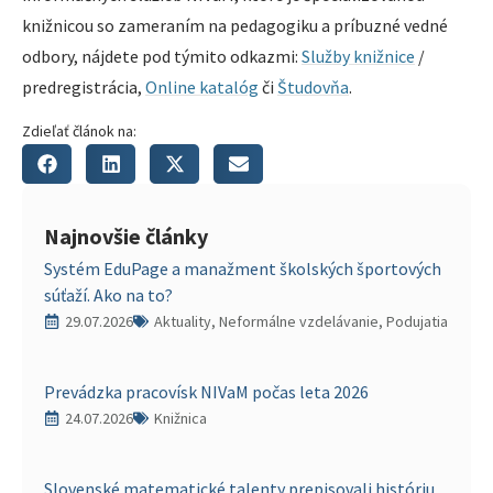
knižnicou so zameraním na pedagogiku a príbuzné vedné
odbory, nájdete pod týmito odkazmi:
Služby knižnice
/
predregistrácia,
Online katalóg
či
Študovňa
.
Zdieľať článok na:
Najnovšie články
Systém EduPage a manažment školských športových
súťaží. Ako na to?
29.07.2026
Aktuality, Neformálne vzdelávanie, Podujatia
Prevádzka pracovísk NIVaM počas leta 2026
24.07.2026
Knižnica
Slovenské matematické talenty prepisovali históriu