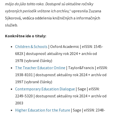
mája do júla tohto roka. Dostupné sú aktuálne ročníky
vybraných periodík vrátane ich archívu,“
upresnila Zuzana
Sýkorová, vedúca oddelenia knižničných a informačných
služieb.
Konkrétne ide o tituly:
Children & Schools
| Oxford Academic | eISSN: 1545-
682X | dostupnosť: aktuálny rok 2024 + archív od
1978 (vybrané články)
The Teacher Educator Online
| Taylor&Francis | eISSN:
1938-8101 | dostupnosť: aktuálny rok 2024 + archív od
1997 (vybrané články)
Contemporary Education Dialogue
| Sage | eISSN:
2249-5320 | dostupnosť: aktuálny rok 2024 + archív od
2003
Higher Education for the Future
| Sage | eISSN: 2348-