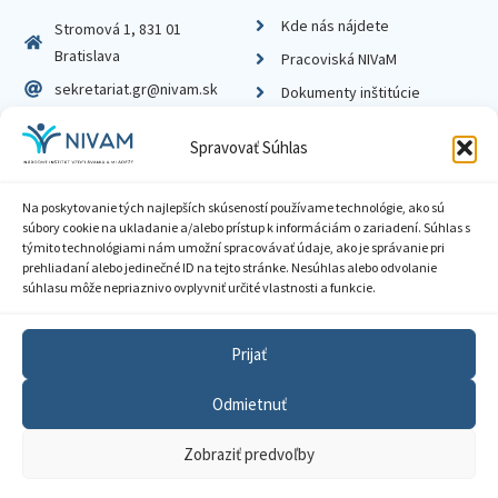
Kde nás nájdete
Stromová 1, 831 01
Bratislava
Pracoviská NIVaM
sekretariat.gr@nivam.sk
Dokumenty inštitúcie
IČO: 00164348
Knižnica
Spravovať Súhlas
DIČ: 2020798714
Na poskytovanie tých najlepších skúseností používame technológie, ako sú
súbory cookie na ukladanie a/alebo prístup k informáciám o zariadení. Súhlas s
týmito technológiami nám umožní spracovávať údaje, ako je správanie pri
prehliadaní alebo jedinečné ID na tejto stránke. Nesúhlas alebo odvolanie
Zásady ochrany súkromia
súhlasu môže nepriaznivo ovplyvniť určité vlastnosti a funkcie.
Vyhlásenie o prístupnosti
Prijať
Sprístupnenie informácií
Odmietnuť
Nastavenia cookies
Zobraziť predvoľby
GDPR