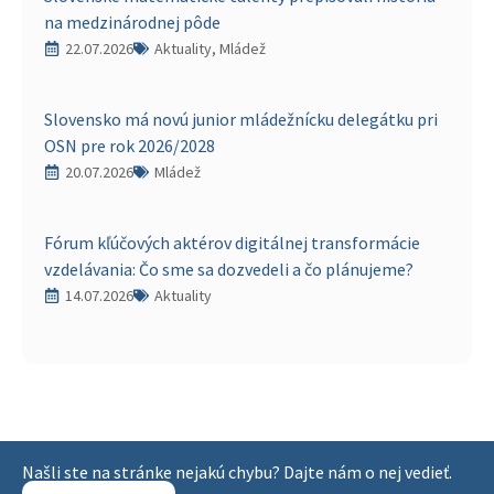
na medzinárodnej pôde
22.07.2026
Aktuality, Mládež
Slovensko má novú junior mládežnícku delegátku pri
OSN pre rok 2026/2028
20.07.2026
Mládež
Fórum kľúčových aktérov digitálnej transformácie
vzdelávania: Čo sme sa dozvedeli a čo plánujeme?
14.07.2026
Aktuality
Našli ste na stránke nejakú chybu? Dajte nám o nej vedieť.