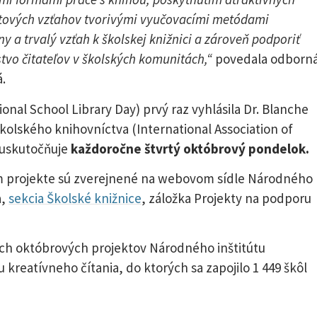
tových vzťahov tvorivými vyučovacími metódami
y a trvalý vzťah k školskej knižnici a zároveň podporiť
tvo čitateľov v školských komunitách,“
povedala odborn
.
nal School Library Day) prvý raz vyhlásila Dr. Blanche
kolského knihovníctva (International Association of
 uskutočňuje
každoročne štvrtý októbrový pondelok.
m projekte sú zverejnené na webovom sídle Národného
a,
sekcia Školské knižnice
, záložka Projekty na podporu
och októbrových projektov Národného inštitútu
reatívneho čítania, do ktorých sa zapojilo 1 449 škôl