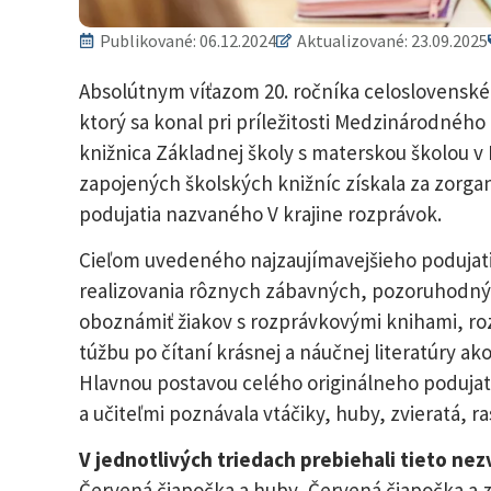
Publikované:
06.12.2024
Aktualizované: 23.09.2025
Absolútnym víťazom 20. ročníka celoslovenskéh
ktorý sa konal pri príležitosti Medzinárodného 
knižnica Základnej školy s materskou školou v
zapojených školských knižníc získala za zorgan
podujatia nazvaného V krajine rozprávok.
Cieľom uvedeného najzaujímavejšieho podujati
realizovania rôznych zábavných, pozoruhodných
oboznámiť žiakov s rozprávkovými knihami, rozví
túžbu po čítaní krásnej a náučnej literatúry ak
Hlavnou postavou celého originálneho podujati
a učiteľmi poznávala vtáčiky, huby, zvieratá, ra
V jednotlivých triedach prebiehali tieto nezv
Červená čiapočka a huby, Červená čiapočka a z