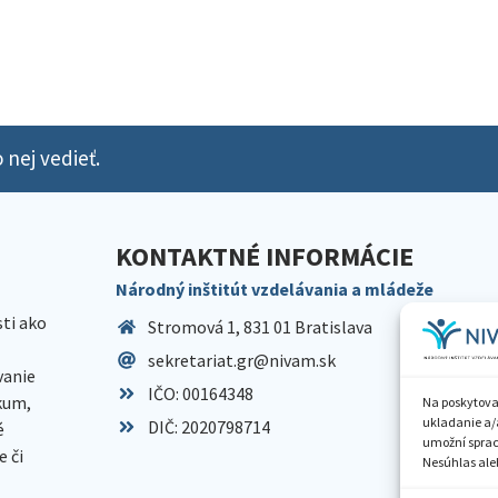
 nej vedieť.
KONTAKTNÉ INFORMÁCIE
Národný inštitút vzdelávania a mládeže
sti ako
Stromová 1, 831 01 Bratislava
sekretariat.gr@nivam.sk
anie
IČO: 00164348
skum,
Na poskytova
ukladanie a/
DIČ: 2020798714
é
umožní spraco
 či
Nesúhlas aleb