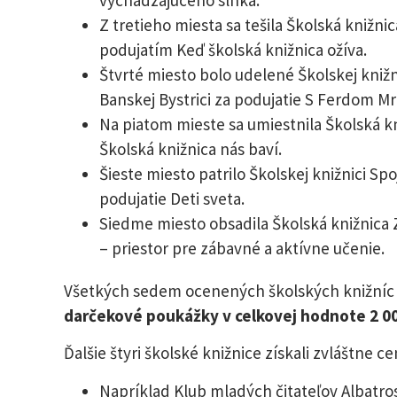
vychádzajúceho slnka.
Z tretieho miesta sa tešila Školská knižni
podujatím Keď školská knižnica ožíva.
Štvrté miesto bolo udelené Školskej knižn
Banskej Bystrici za podujatie S Ferdom M
Na piatom mieste sa umiestnila Školská 
Školská knižnica nás baví.
Šieste miesto patrilo Školskej knižnici Spo
podujatie Deti sveta.
Siedme miesto obsadila Školská knižnica 
– priestor pre zábavné a aktívne učenie.
Všetkých sedem ocenených školských knižníc z
darčekové poukážky v celkovej hodnote 2 00
Ďalšie štyri školské knižnice získali zvláštne 
Napríklad Klub mladých čitateľov Albatros