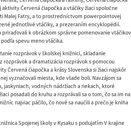
j aktivity Červená čiapočka a vtáčiky žiaci spoločne
sti Malej Fatry, a to prostredníctvom powerpointovej
zené jednotlivé vtáčiky, a prezeraním encyklopédií.
a priraďovali k obrázkom správne pomenovanie vtáčikov
ť podľa spevu meno vtáčika.
ítanie rozprávok v školskej knižnici, skladanie
z rozprávok a dramatizácia rozprávok s pomocou
ity Červená čiapočka a krásy Slovenska si žiaci najskôr
nej vyznačovali miesta, kde všade boli. Navzájom sa
, jaskyniach, vodných nádržiach a riekach, ktoré
 žiaci posadali do kruhu a rozprávali sa o tom, čo sa im na
níc najviac páčilo, čo nové sa naučili a prečo je kniha
ižnica Spojenej školy v Kysaku s podujatím V krajine