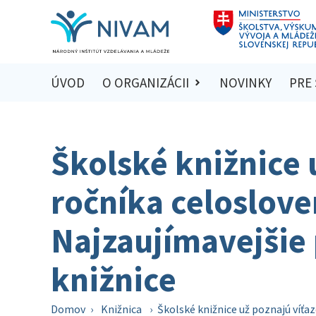
ÚVOD
O ORGANIZÁCII
NOVINKY
PRE
Školské knižnice 
ročníka celoslov
Najzaujímavejšie 
knižnice
Domov
›
Knižnica
›
Školské knižnice už poznajú víťa