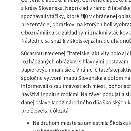
a krásy Slovenska. Napríklad v rámci čitateľske
spoznávali vtáčiky, ktoré žijú v chránenej obla
prezentácie, obrázkov, na ktorých boli vyobra
Oboznámili sa so základnými znakmi vtáčikov 
Následne sa snažili v školskej záhrade uhádnu
Súčasťou uvedenej čitateľskej aktivity bolo aj č
rozhádzaných obrázkov s hlavnými postavami 
papierových maňušiek. V rámci čitateľskej aktiv
spoločne vytvorili mapu Slovenska a potom na 
informovali o zaujímavostiach miest, pohoriach
navštívili spolu s rodičmi. Na záver podujatia si
danej oslave Medzinárodného dňa školských kniž
pre človeka dôležitá.
Na druhom mieste sa umiestnila Školská kn