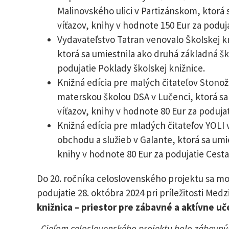
Malinovského ulici v Partizánskom, ktorá
víťazov, knihy v hodnote 150 Eur za podu
Vydavateľstvo Tatran venovalo Školskej k
ktorá sa umiestnila ako druhá základná šk
podujatie Poklady školskej knižnice.
Knižná edícia pre malých čitateľov Stonož
materskou školou DSA v Lučenci, ktorá sa
víťazov, knihy v hodnote 80 Eur za podujat
Knižná edícia pre mladých čitateľov YOLI 
obchodu a služieb v Galante, ktorá sa umi
knihy v hodnote 80 Eur za podujatie Cesta
Do 20. ročníka celoslovenského projektu sa moh
podujatie 28. októbra 2024 pri príležitosti Me
knižnica – priestor pre zábavné a aktívne uč
„Cieľom celoslovenského projektu bolo zábavný