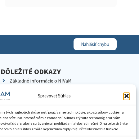
Nahlásiť chybu
DÔLEŽITÉ ODKAZY
Základné informácie o NIVaM
Kontakty
Spravovať Súhlas
Kariéra
Kde nás nájdete
nie tých najlepších skúseností používame technológie, ako sú súbory cookie na
Pracoviská NIVaM
alebo prístup k informáciám o zariadení. Súhlas s týmito technológiami nám
vávať údaje, ako je správanie pri prehliadaní alebo jedinečné ID na tejto stránke.
Dokumenty inštitúcie
o odvolanie súhlasu môže nepriaznivo ovplyvniť určité vlastnosti a funkcie.
Knižnica