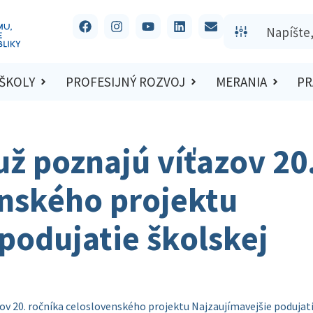
 ŠKOLY
PROFESIJNÝ ROZVOJ
MERANIA
PR
už poznajú víťazov 20
enského projektu
podujatie školskej
zov 20. ročníka celoslovenského projektu Najzaujímavejšie podujat