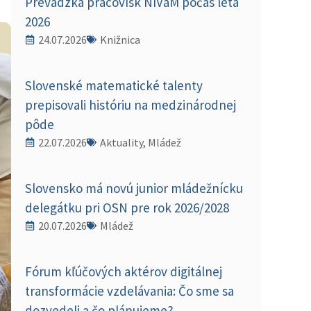
Prevádzka pracovísk NIVaM počas leta
2026
24.07.2026
Knižnica
Slovenské matematické talenty
prepisovali históriu na medzinárodnej
pôde
22.07.2026
Aktuality, Mládež
Slovensko má novú junior mládežnícku
delegátku pri OSN pre rok 2026/2028
20.07.2026
Mládež
Fórum kľúčových aktérov digitálnej
transformácie vzdelávania: Čo sme sa
dozvedeli a čo plánujeme?