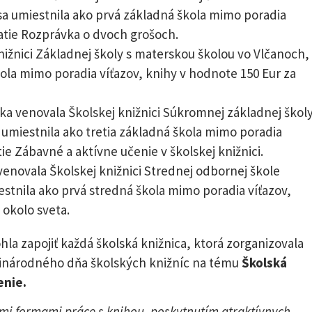
 sa umiestnila ako prvá základná škola mimo poradia
jatie Rozprávka o dvoch grošoch.
nižnici Základnej školy s materskou školou vo Vlčanoch,
ola mimo poradia víťazov, knihy v hodnote 150 Eur za
ka venovala Školskej knižnici Súkromnej základnej školy
 umiestnila ako tretia základná škola mimo poradia
ie Zábavné a aktívne učenie v školskej knižnici.
venovala Školskej knižnici Strednej odbornej škole
estnila ako prvá stredná škola mimo poradia víťazov,
 okolo sveta.
la zapojiť každá školská knižnica, ktorá zorganizovala
dzinárodného dňa školských knižníc na tému
Školská
enie.
mi formami práce s knihou, poskytnutím atraktívnych