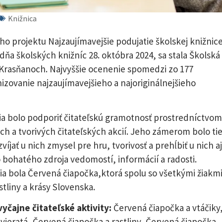
Knižnica
o projektu Najzaujímavejšie podujatie školskej knižnice
dňa školských knižníc 28. októbra 2024, sa stala Školská
 Krasňanoch. Najvyššie ocenenie spomedzi zo 177
izovanie najzaujímavejšieho a najoriginálnejšieho
a bolo podporiť čitateľskú gramotnosť prostredníctvom
 a tvorivých čitateľských akcií. Jeho zámerom bolo ti
jať u nich zmysel pre hru, tvorivosť a prehĺbiť u nich aj
o bohatého zdroja vedomostí, informácií a radosti.
a bola Červená čiapočka,ktorá spolu so všetkými žiakm
stliny a krásy Slovenska.
yčajne čitateľské aktivity:
Červená čiapočka a vtáčiky
vieratá, Červená čiapočka a rastliny, Červená čiapočka