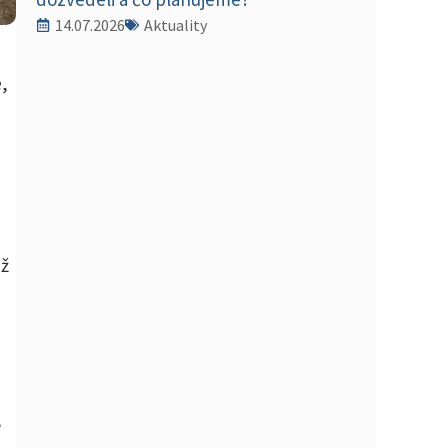
14.07.2026
Aktuality
,
ež
i
,