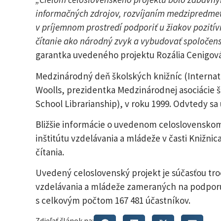
informačných zdrojov, rozvíjaním medzipredme
v príjemnom prostredí podporiť u žiakov pozitívn
čítanie ako národný zvyk a vybudovať spoločens
garantka uvedeného projektu Rozália Cenigová
Medzinárodný deň školských knižníc (Internatio
Woolls, prezidentka Medzinárodnej asociácie š
School Librarianship), v roku 1999. Odvtedy sa
Bližšie informácie o uvedenom celoslovensko
inštitútu vzdelávania a mládeže v časti Knižnic
čítania.
Uvedený celoslovenský projekt je súčasťou tr
vzdelávania a mládeže zameraných na podporu k
s celkovým počtom 167 481 účastníkov.
Zdieľať článok na: