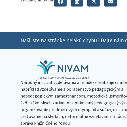
Našli ste na stránke nejakú chybu? Dajte nám o
Národný inštitút vzdelávania a mládeže realizuje činno
napríklad vzdelávanie a poradenstvo pedagogickým a
nepedagogickým zamestnancom, metodické usmerňov
škôl a školských zariadení, aplikovaný pedagogický vý
organizovanie predmetových olympiád a súťaží, extern
testovanie na školách, neformálne vzdelávanie mládeže
správa knižničného fondu.